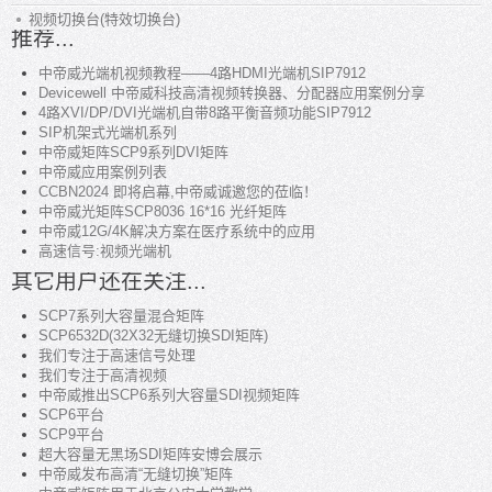
视频切换台(特效切换台)
推荐...
中帝威光端机视频教程——4路HDMI光端机SIP7912
Devicewell 中帝威科技高清视频转换器、分配器应用案例分享
4路XVI/DP/DVI光端机自带8路平衡音频功能SIP7912
SIP机架式光端机系列
中帝威矩阵SCP9系列DVI矩阵
中帝威应用案例列表
CCBN2024 即将启幕,中帝威诚邀您的莅临！
中帝威光矩阵SCP8036 16*16 光纤矩阵
中帝威12G/4K解决方案在医疗系统中的应用
高速信号:视频光端机
其它用户还在关注...
SCP7系列大容量混合矩阵
SCP6532D(32X32无缝切换SDI矩阵)
我们专注于高速信号处理
我们专注于高清视频
中帝威推出SCP6系列大容量SDI视频矩阵
SCP6平台
SCP9平台
超大容量无黑场SDI矩阵安博会展示
中帝威发布高清“无缝切换”矩阵