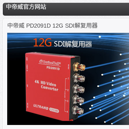
中帝威官方网站
中帝威 PD2091D 12G SDI解复用器