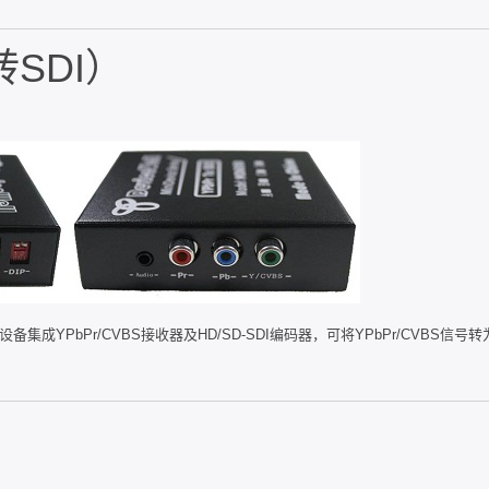
转SDI）
备集成YPbPr/CVBS接收器及HD/SD-SDI编码器，可将YPbPr/CVBS信号转为H