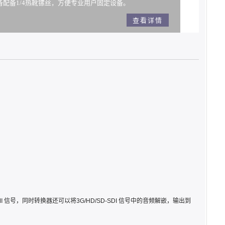
配备1/4热靴镙丝，方便专业用户固定设备。
查看详情
DMI 信号，同时转换器还可以将3G/HD/SD-SDI 信号中的音频解嵌，输出到