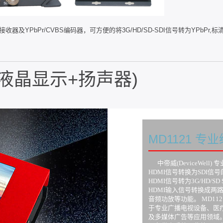
I接收器及YPbPr/CVBS编码器，可方便的将3G/HD/SD-SDI信号转为YPbPr,
DI+液晶显示+扬声器)
MD1121 专
中帝威(DeviceWell)
HDMI信号转换为SDI信
HDMI信号转为3G/HD/
HDMI输入信号转换成两路
音频功放等功能。 MD1
于专业广播电视设备、医
及多媒体广告等应用领域。 