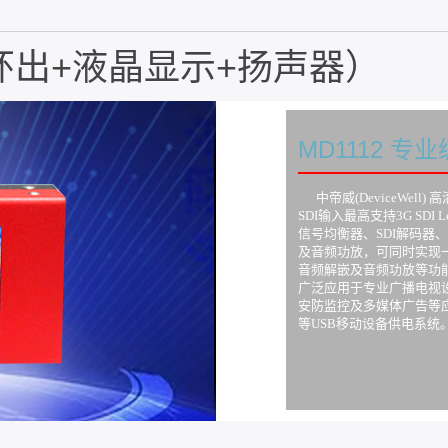
I+环出+液晶显示+扬声器）
MD1112 专
中帝威(DeviceWell)
SDI输入最高支持3G SDI L
信号均衡器、SDI解码器、
及音频功放，可同时实现一路
音频解嵌及音频功放等功
广泛应用于专业广播电视
安防监控及多媒体广告等应用
等USB移动设备供电系统