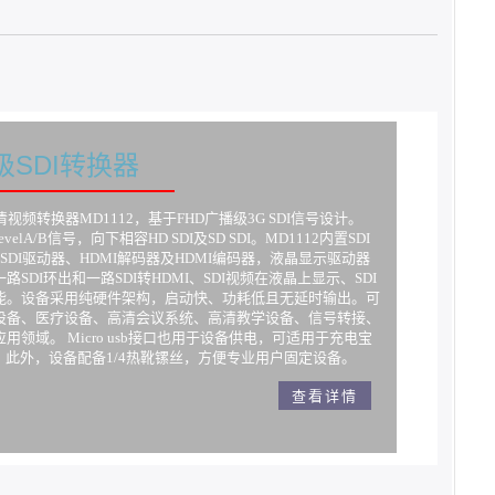
业级SDI转换器
 高清视频转换器MD1112，基于FHD广播级3G SDI信号设计。
evelA/B信号，向下相容HD SDI及SD SDI。MD1112内置SDI
SDI驱动器、HDMI解码器及HDMI编码器，液晶显示驱动器
SDI环出和一路SDI转HDMI、SDI视频在液晶上显示、SDI
能。设备采用纯硬件架构，启动快、功耗低且无延时输出。可
设备、医疗设备、高清会议系统、高清教学设备、信号转接、
领域。 Micro usb接口也用于设备供电，可适用于充电宝
。此外，设备配备1/4热靴镙丝，方便专业用户固定设备。
查看详情