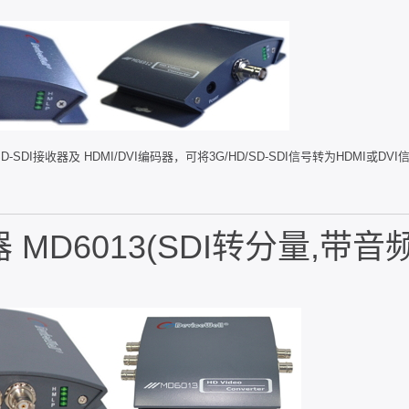
-SDI接收器及 HDMI/DVI编码器，可将3G/HD/SD-SDI信号转为HDMI或DV
MD6013(SDI转分量,带音