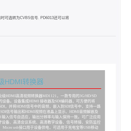
标清时可选转为CVBS信号. PD6013还可以将
业级HDMI转换器
 专业级HDMI高清视频转换器MD1121，一款专用的3G/HD/SD
号的设备。设备集成HDMI 接收器及SDI编码器，可方便的将
SD SDI，并将HDMI信号中的音频，嵌入到SDI信号中，支持一路
SDI信号输出和HDMI视频在液晶上显示、HDMI音频解嵌及
121输入信号自适应，输出分辨率与输入保持一致。可广泛应用
疗设备、高清会议系统、高清教学设备、信号转接、安防监控
Micro usb接口用于设备供电，可适用于充电宝等USB移动