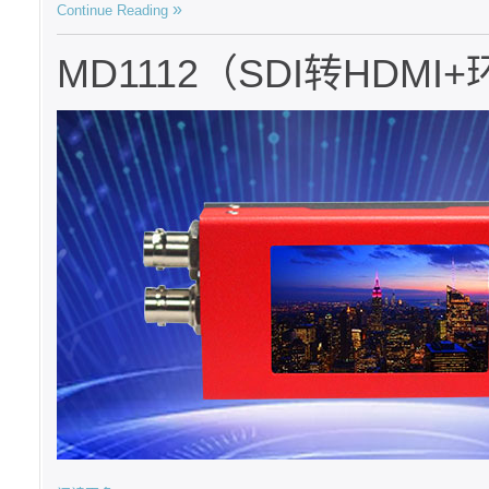
Continue Reading
MD1112（SDI转HDM