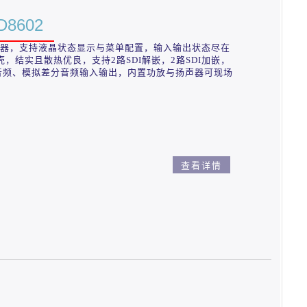
8602
，支持液晶状态显示与菜单配置，输入输出状态尽在
，结实且散热优良，支持2路SDI解嵌，2路SDI加嵌，
音频、模拟差分音频输入输出，内置功放与扬声器可现场
查看详情