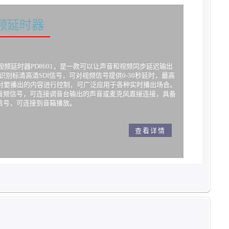
视频延时器
) 音视频延时器PD8601，是一款可以让声音和视频同步延迟输出
动识别标清高清SDI信号，可对视频信号提供0-30秒延时，最高
可对要播出的内容进行控制，可广泛应用于各种实时播出场合。
入音频信号，可连接调音台输出的声音或麦克风直接连接，具备
信号，可连接到音箱播放。
查看详情