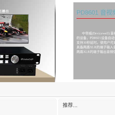
PD8601 音
中帝威(Devicewell
的设备，PD8601设备自
支持30秒延时。使用户
具备两路XLR的端子输
两路XLR的端子输出音频
推荐...