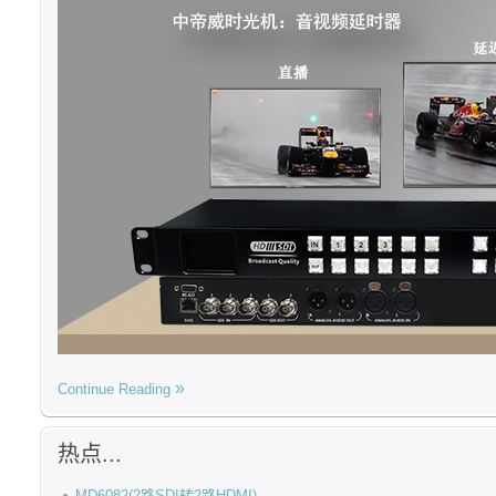
Continue Reading
热点...
MD6082(2路SDI转2路HDMI)