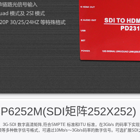
252M(SDI矩阵252X252)
SDI 数字高清矩阵,符合SMPTE 标准和ITU 标准，在3Gb/s 的码率下实现1080p/
多种数字信号格式，可通过10Mb/s～3Gb/s码率的数字信号。可选扩展SDI之外的HDM