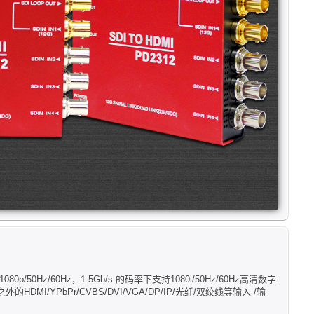
50Hz/60Hz，1.5Gb/s 的码率下支持1080i/50Hz/60Hz高清数字
I/YPbPr/CVBS/DVI/VGA/DP/IP/光纤/双绞线等输入 /输