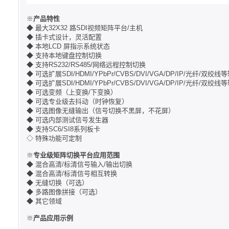
※
产品特性
◆ 最大32X32 路SDI视频矩阵平台/主机
◆ 插卡式设计，灵活配置
◆ 本地LCD 屏指示系统状态
◆ 支持本地键盘控制切换
◆ 支持RS232/RS485/网络远程控制切换
◆ 可选扩展SDI/HDMI/YPbPr/CVBS/DVI/VGA/DP/IP/光纤/双绞线
◆ 可选扩展SDI/HDMI/YPbPr/CVBS/DVI/VGA/DP/IP/光纤/双绞线
◆ 可选变频（上变换/下变换）
◆ 可选专业级去抖动（时钟恢复）
◆ 可选图像无缝输出（信号切换不黑屏，不花屏）
◆ 可选内部测试信号发生器
◆ 支持SC6/SI8系列板卡
◇ 特殊功能可定制
※
专业级矩阵切换平台应用范围
◆ 混合高清/标清信号输入/输出切换
◆ 混合高清/标清信号相互转换
◆ 无缝切换（可选）
◆ 多路图像拼接（可选）
◆ 其它领域
※
产品应用示例