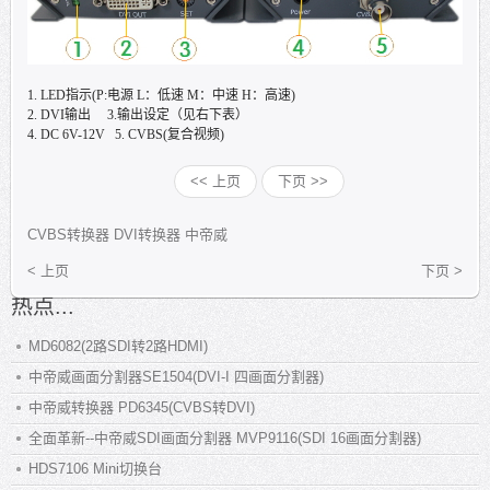
1. LED
指示
(P:
电源
L
：低速
M
：中速
H
：高速
)
2. DVI
输出
3.
输出设定（见右下表）
4. DC 6V-12V 5. CVBS(
复合视频
)
<< 上页
下页 >>
CVBS转换器
DVI转换器
中帝威
< 上页
下页 >
热点...
MD6082(2路SDI转2路HDMI)
中帝威画面分割器SE1504(DVI-I 四画面分割器)
中帝威转换器 PD6345(CVBS转DVI)
全面革新--中帝威SDI画面分割器 MVP9116(SDI 16画面分割器)
HDS7106 Mini切换台