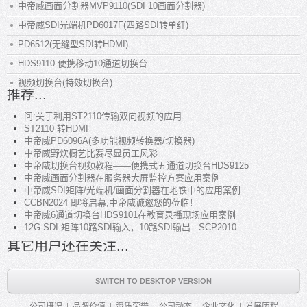
中帝威画面分割器MVP9110(SDI 10画面分割器)
中帝威SDI光端机PD6017F(四路SDI转单纤)
PD6512(无缝型SDI转HDMI)
HDS9110 便携移动10通道切换台
视频切换台(特效切换台)
推荐...
问:关于利用ST2110传输双向视频的应用
ST2110 转HDMI
中帝威PD6096A(多功能视频转换器/切换器)
中帝威野炊橱艺比赛尽显员工风彩
中帝威切换台视频教程——便携式五通道切换台HDS9125
中帝威画面分割器在服务器大屏监控方案应用案例
中帝威SDI矩阵/光端机/画面分割器在地铁中的应用案例
CCBN2024 即将启幕,中帝威诚邀您的莅临！
中帝威6通道切换台HDS9101在教育录播现场应用案例
12G SDI 矩阵10路SDI输入，10路SDI输出---SCP2010
其它用户还在关注...
SWITCH TO DESKTOP VERSION
公司概况
品牌价值
资质荣誉
公司动态
企业文化
发展历程